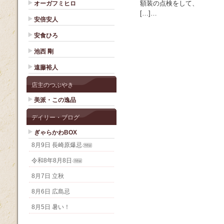
額装の点検をして、
オーガフミヒロ
[…]…
安倍安人
安食ひろ
池西 剛
遠藤裕人
店主のつぶやき
美派・この逸品
デイリー・ブログ
ぎゃらかわBOX
8月9日 長崎原爆忌
令和8年8月8日
8月7日 立秋
8月6日 広島忌
8月5日 暑い！