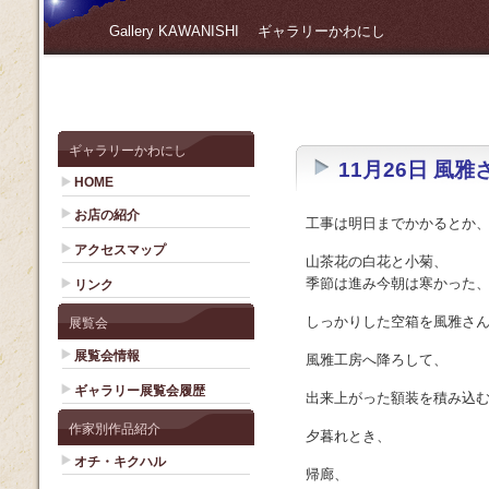
Gallery KAWANISHI ギャラリーかわにし
ギャラリーかわにし
11月26日 風
HOME
お店の紹介
工事は明日までかかるとか
アクセスマップ
山茶花の白花と小菊、
季節は進み今朝は寒かった
リンク
しっかりした空箱を風雅さ
展覧会
展覧会情報
風雅工房へ降ろして、
ギャラリー展覧会履歴
出来上がった額装を積み込
作家別作品紹介
夕暮れとき、
オチ・キクハル
帰廊、