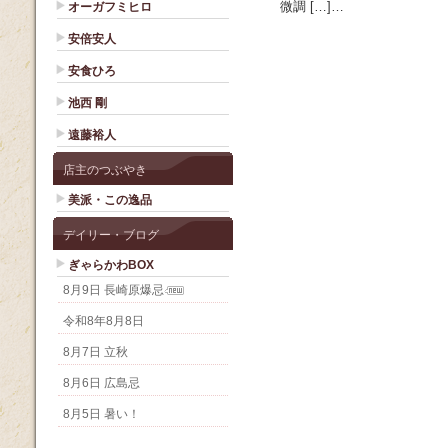
微調 […]…
オーガフミヒロ
安倍安人
安食ひろ
池西 剛
遠藤裕人
店主のつぶやき
美派・この逸品
デイリー・ブログ
ぎゃらかわBOX
8月9日 長崎原爆忌
令和8年8月8日
8月7日 立秋
8月6日 広島忌
8月5日 暑い！