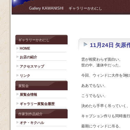
Gallery KAWANISHI ギャラリーかわにし
ギャラリーかわにし
11月24日 矢
HOME
お店の紹介
雲が相変わらず面白い、
世の中、連休中だった、
アクセスマップ
今回、ウィンドに大作を3枚
リンク
ああでもない、
展覧会
展覧会情報
こうでもない、
ギャラリー展覧会履歴
決めたら手早く吊っていく
作家別作品紹介
キャプション作りも同時進
オチ・キクハル
最期にウィンドに吊る、