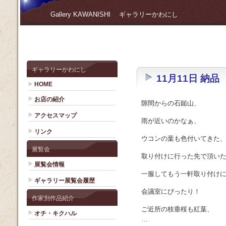
Gallery KAWANISHI ギャラリーかわにし
ギャラリーかわにし
11月11日 納品
HOME
お店の紹介
隙間からの石鎚山、
アクセスマップ
雨が近いのかなぁ、
リンク
ウコンの葉も色付いてきた
展覧会
取り付けに行った先で頂い
展覧会情報
一服してもう一軒取り付け
ギャラリー展覧会履歴
会議室にぴったり！
作家別作品紹介
ご近所の枝垂桜も紅葉、
オチ・キクハル
…