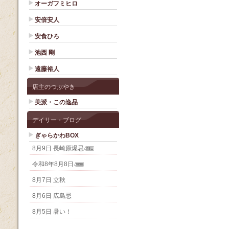
オーガフミヒロ
安倍安人
安食ひろ
池西 剛
遠藤裕人
店主のつぶやき
美派・この逸品
デイリー・ブログ
ぎゃらかわBOX
8月9日 長崎原爆忌
令和8年8月8日
8月7日 立秋
8月6日 広島忌
8月5日 暑い！