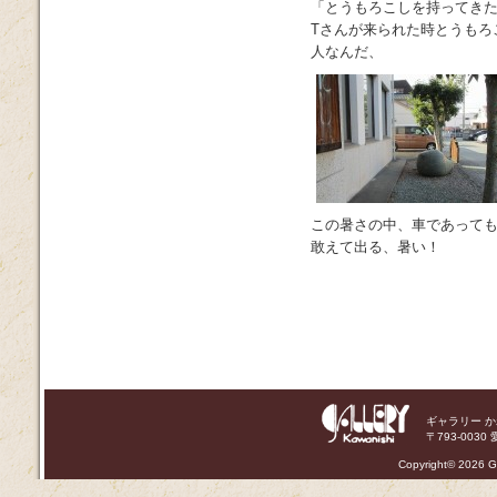
「とうもろこしを持ってき
Tさんが来られた時とうもろ
人なんだ、
この暑さの中、車であって
敢えて出る、暑い！
ギャラリー 
〒793-0030 
Copyright©
2026 Ga