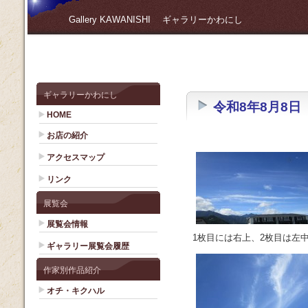
Gallery KAWANISHI ギャラリーかわにし
ギャラリーかわにし
令和8年8月8日
HOME
お店の紹介
アクセスマップ
リンク
展覧会
展覧会情報
1枚目には右上、2枚目は左
ギャラリー展覧会履歴
作家別作品紹介
オチ・キクハル