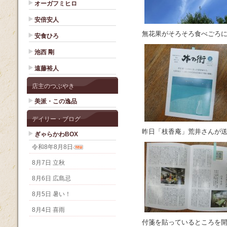
オーガフミヒロ
安倍安人
無花果がそろそろ食べごろ
安食ひろ
池西 剛
遠藤裕人
店主のつぶやき
美派・この逸品
デイリー・ブログ
昨日「枝香庵」荒井さんが
ぎゃらかわBOX
令和8年8月8日
8月7日 立秋
8月6日 広島忌
8月5日 暑い！
8月4日 喜雨
付箋を貼っているところを