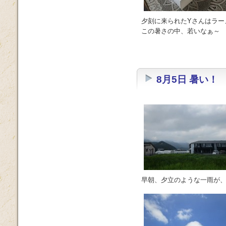
夕刻に来られたYさんはラー
この暑さの中、若いなぁ～
8月5日 暑い！
早朝、夕立のような一雨が