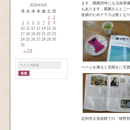
ます、開廊20年になる枝香
2026年8月
もあります、風雅さんとご
月
火
水
木
金
土
日
改築のためテラスは無くな
1
2
3
4
5
6
7
8
9
10
11
12
13
14
15
16
17
18
19
20
21
22
23
24
25
26
27
28
29
30
31
« 7月
ページを捲ると見開きに写
足利市立美術館での「牧野