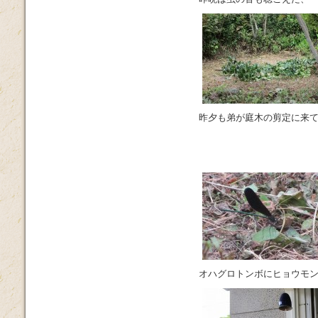
昨夕も弟が庭木の剪定に来
オハグロトンボにヒョウモ