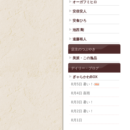
オーガフミヒロ
安倍安人
安食ひろ
池西 剛
遠藤裕人
店主のつぶやき
美派・この逸品
デイリー・ブログ
ぎゃらかわBOX
8月5日 暑い！
8月4日 喜雨
8月3日 暑い！
8月2日 暑い！
8月1日