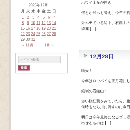
ハワイ土産が届き、
2025年12月
月
火
水
木
金
土
日
何とか展示も替え、今年の
1
2
3
4
5
6
7
8
9
10
11
12
13
14
外へ出ている途中、石鎚山
15
16
17
18
19
20
21
綺麗 […]…
22
23
24
25
26
27
28
29
30
31
« 11月
1月 »
12月28日
晴天！
今年はロウバイを正月花に
銀嶺の石鎚山！
赤い桜紅葉をみていたら、
何時もなら川に流すのに今
明日は今年最終になるゴミ
出せるものは […]…