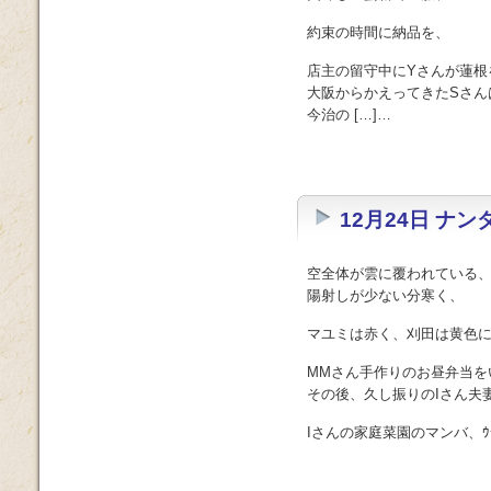
約束の時間に納品を、
店主の留守中にYさんが蓮根
大阪からかえってきたSさん
今治の […]…
12月24日 ナ
空全体が雲に覆われている
陽射しが少ない分寒く、
マユミは赤く、刈田は黄色
MMさん手作りのお昼弁当を
その後、久し振りのIさん夫
Iさんの家庭菜園のマンバ、ｳﾁﾉ