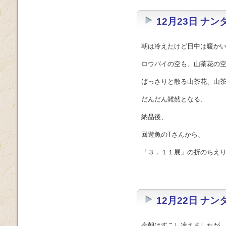
12月23日 ナ
朝は冷えたけど日中は暖か
ロウバイの空も、山茶花の
ばっさりと散る山茶花、山
だんだん雑然となる、
納品後、
回遊魚のTさんから、
「３．１１展」の折のちえりさ
12月22日 ナ
今朝はすこし冷えましたが