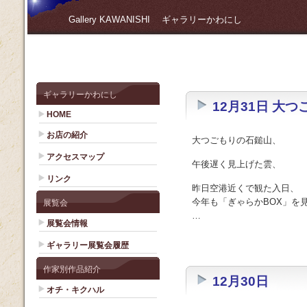
Gallery KAWANISHI ギャラリーかわにし
ギャラリーかわにし
12月31日 大つ
HOME
お店の紹介
大つごもりの石鎚山、
アクセスマップ
午後遅く見上げた雲、
リンク
昨日空港近くで観た入日、
今年も「ぎゃらかBOX」を
展覧会
…
展覧会情報
ギャラリー展覧会履歴
作家別作品紹介
12月30日
オチ・キクハル