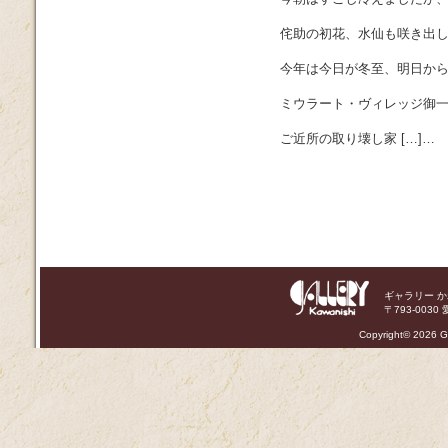
侘助の初花、水仙も咲き出
今年は今日が冬至、明日か
ミウラート・ヴィレッジ御
ご近所の取り壊し家 […]…
ギャラリー 
〒793-0030 
Copyright©
2026 Ga