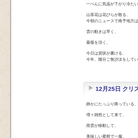
一ぺんに気温が下がり冷た
山茶花は花びらが散る、
今朝のニュースで南予地方
雲の動きは早く、
薔薇を頂く、
今日は賀状が書ける、
今年、随分ご無沙汰をしてい
12月25日 ク
静かにたっぷり降っている
増々雑然として来て、
雨雲が移動して、
美味しい蜜柑で一服、