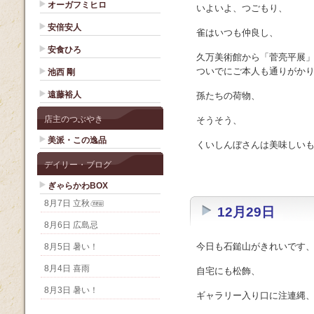
オーガフミヒロ
いよいよ、つごもり、
安倍安人
雀はいつも仲良し、
安食ひろ
久万美術館から「菅亮平展
ついでにご本人も通りがか
池西 剛
遠藤裕人
孫たちの荷物、
店主のつぶやき
そうそう、
美派・この逸品
くいしんぼさんは美味しいも
デイリー・ブログ
ぎゃらかわBOX
8月7日 立秋
12月29日
8月6日 広島忌
今日も石鎚山がきれいです、
8月5日 暑い！
8月4日 喜雨
自宅にも松飾、
8月3日 暑い！
ギャラリー入り口に注連縄