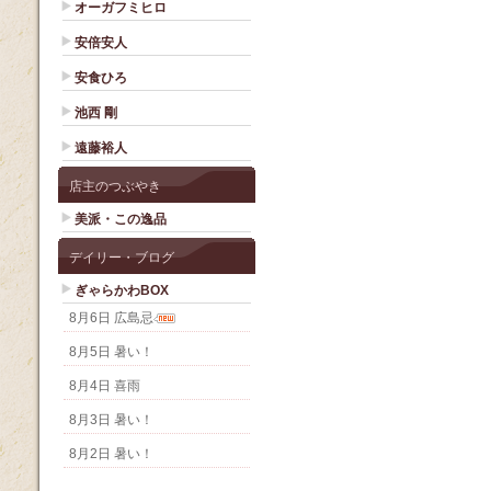
オーガフミヒロ
安倍安人
安食ひろ
池西 剛
遠藤裕人
店主のつぶやき
美派・この逸品
デイリー・ブログ
ぎゃらかわBOX
8月6日 広島忌
8月5日 暑い！
8月4日 喜雨
8月3日 暑い！
8月2日 暑い！