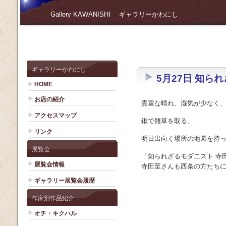
Gallery KAWANISHI ギャラリーかわにし
ギャラリーかわにし
5月27日 知られ
HOME
お店の紹介
貴重な晴れ、湿気が少なく
アクセスマップ
鍬で雑草を取る、
リンク
明日出向く場所の地図を持
展覧会
「知られざるモダニスト 寺
展覧会情報
寺田至さんも西条の方たちに
ギャラリー展覧会履歴
作家別作品紹介
オチ・キクハル