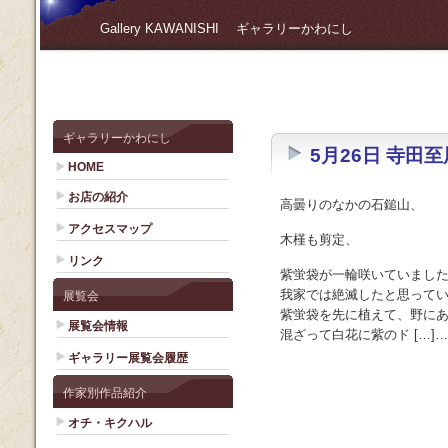
Gallery KAWANISHI ギャラリーかわにし
ギャラリーかわにし
5月26日 寺田
HOME
お店の紹介
高曇りのなかの石鎚山、
アクセスマップ
木槿も剪定、
リンク
紫蛍袋が一輪咲いていまし
我家では絶滅したと思っていた
展覧会
紫蛍袋を先に植えて、野に
展覧会情報
混ざって白花に紫のド […]…
ギャラリー展覧会履歴
作家別作品紹介
オチ・キクハル