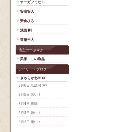
オーガフミヒロ
安倍安人
安食ひろ
池西 剛
遠藤裕人
店主のつぶやき
美派・この逸品
デイリー・ブログ
ぎゃらかわBOX
8月6日 広島忌
8月5日 暑い！
8月4日 喜雨
8月3日 暑い！
8月2日 暑い！