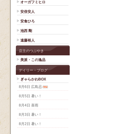
オーガフミヒロ
安倍安人
安食ひろ
池西 剛
遠藤裕人
店主のつぶやき
美派・この逸品
デイリー・ブログ
ぎゃらかわBOX
8月6日 広島忌
8月5日 暑い！
8月4日 喜雨
8月3日 暑い！
8月2日 暑い！