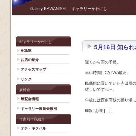
Gallery KAWANISHI ギャラリーかわにし
ギャラリーかわにし
5月16日 知られ
HOME
お店の紹介
遅くから雨の予報、
アクセスマップ
早い時間にCATVの取材、
リンク
民藝館に置いていた寺田展の
嬉しいですね～、
展覧会
展覧会情報
午後には西条高校の踊り場
ギャラリー展覧会履歴
6時にお迎 […]…
作家別作品紹介
オチ・キクハル