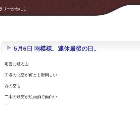
 ギャラリーかわにし
5月6日 雨模様。連休最後の日。
雨雲に煙る山
工場の北空が何とも鬱陶しい
西の空も
二本の煙突が絵画的で面白い
…