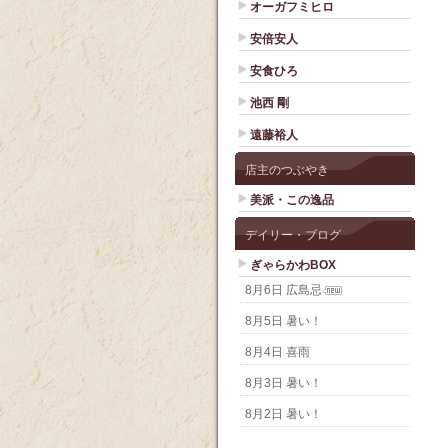
オーガフミヒロ
安倍安人
安食ひろ
池西 剛
遠藤裕人
店主のつぶやき
美派・この逸品
デイリー・ブログ
ぎゃらかわBOX
8月6日 広島忌
8月5日 暑い！
8月4日 喜雨
8月3日 暑い！
8月2日 暑い！