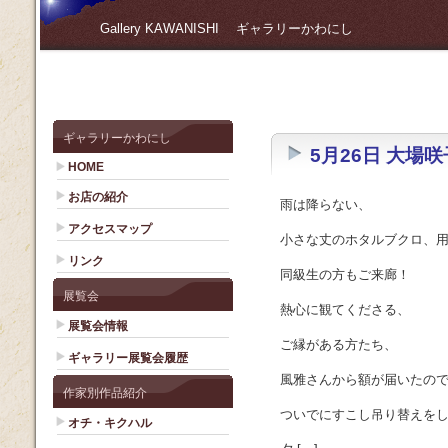
Gallery KAWANISHI ギャラリーかわにし
ギャラリーかわにし
5月26日 大場
HOME
お店の紹介
雨は降らない、
アクセスマップ
小さな丈のホタルブクロ、
リンク
同級生の方もご来廊！
展覧会
熱心に観てくださる、
展覧会情報
ご縁がある方たち、
ギャラリー展覧会履歴
風雅さんから額が届いたの
作家別作品紹介
ついでにすこし吊り替えを
オチ・キクハル