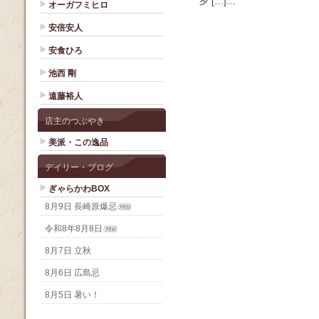
夕 […]…
オーガフミヒロ
安倍安人
安食ひろ
池西 剛
遠藤裕人
店主のつぶやき
美派・この逸品
デイリー・ブログ
ぎゃらかわBOX
8月9日 長崎原爆忌
令和8年8月8日
8月7日 立秋
8月6日 広島忌
8月5日 暑い！