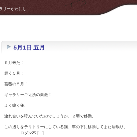
 ギャラリーかわにし
5月1日 五月
５月来た！
輝く５月！
薔薇の５月！
ギャラリーご近所の薔薇！
よく鳴く雀、
連れ合いを呼んでいたのでしょうか、２羽で移動、
この辺りをテリトリーにしている猫、車の下に移動してまた居眠り、
ロダン不 […]…