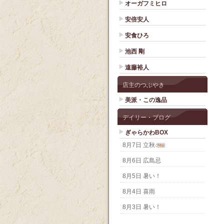
オーガフミヒロ
安倍安人
安食ひろ
池西 剛
遠藤裕人
店主のつぶやき
美派・この逸品
デイリー・ブログ
ぎゃらかわBOX
8月7日 立秋
8月6日 広島忌
8月5日 暑い！
8月4日 喜雨
8月3日 暑い！