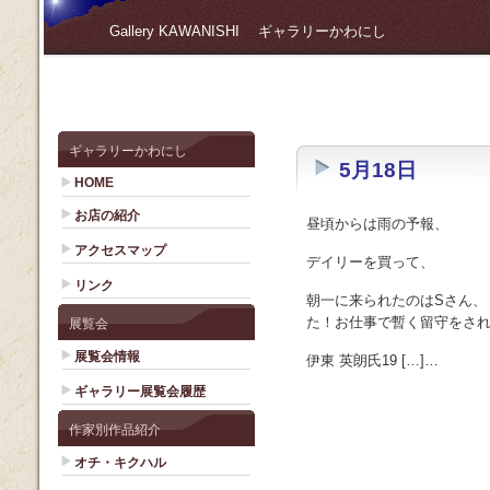
Gallery KAWANISHI ギャラリーかわにし
ギャラリーかわにし
5月18日
HOME
お店の紹介
昼頃からは雨の予報、
アクセスマップ
デイリーを買って、
リンク
朝一に来られたのはSさん、
た！お仕事で暫く留守をさ
展覧会
展覧会情報
伊東 英朗氏19 […]…
ギャラリー展覧会履歴
作家別作品紹介
オチ・キクハル