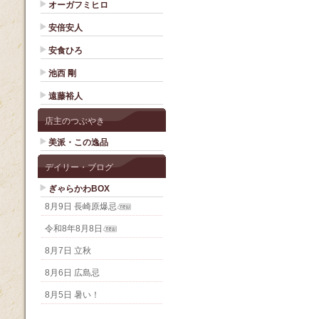
オーガフミヒロ
安倍安人
安食ひろ
池西 剛
遠藤裕人
店主のつぶやき
美派・この逸品
デイリー・ブログ
ぎゃらかわBOX
8月9日 長崎原爆忌
令和8年8月8日
8月7日 立秋
8月6日 広島忌
8月5日 暑い！