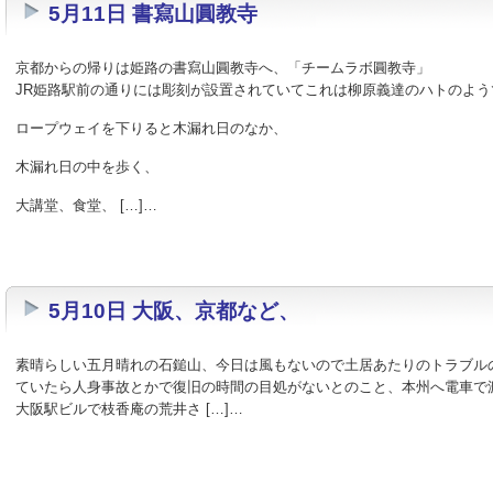
5月11日 書寫山圓教寺
京都からの帰りは姫路の書寫山圓教寺へ、「チームラボ圓教寺」
JR姫路駅前の通りには彫刻が設置されていてこれは柳原義達のハトのよう
ロープウェイを下りると木漏れ日のなか、
木漏れ日の中を歩く、
大講堂、食堂、 […]…
5月10日 大阪、京都など、
素晴らしい五月晴れの石鎚山、今日は風もないので土居あたりのトラブル
ていたら人身事故とかで復旧の時間の目処がないとのこと、本州へ電車で
大阪駅ビルで枝香庵の荒井さ […]…