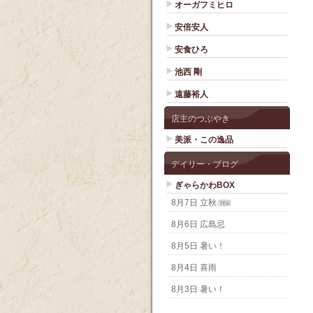
オーガフミヒロ
安倍安人
安食ひろ
池西 剛
遠藤裕人
店主のつぶやき
美派・この逸品
デイリー・ブログ
ぎゃらかわBOX
8月7日 立秋
8月6日 広島忌
8月5日 暑い！
8月4日 喜雨
8月3日 暑い！