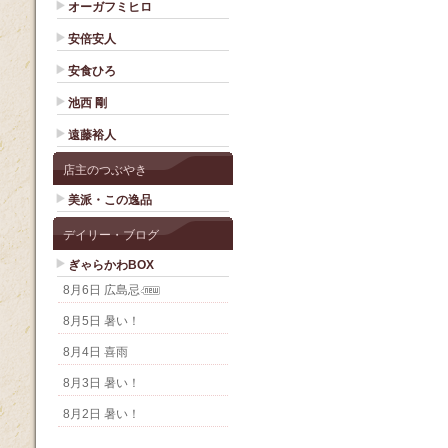
オーガフミヒロ
安倍安人
安食ひろ
池西 剛
遠藤裕人
店主のつぶやき
美派・この逸品
デイリー・ブログ
ぎゃらかわBOX
8月6日 広島忌
8月5日 暑い！
8月4日 喜雨
8月3日 暑い！
8月2日 暑い！