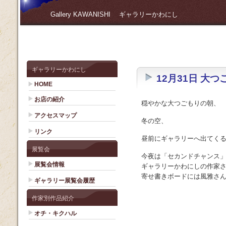
Gallery KAWANISHI ギャラリーかわにし
ギャラリーかわにし
12月31日 大つ
HOME
お店の紹介
穏やかな大つごもりの朝、
アクセスマップ
冬の空、
リンク
昼前にギャラリーへ出てく
展覧会
今夜は「セカンドチャンス
展覧会情報
ギャラリーかわにしの作家
寄せ書きボードには風雅さん 
ギャラリー展覧会履歴
作家別作品紹介
オチ・キクハル