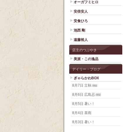
オーガフミヒロ
安倍安人
安食ひろ
池西 剛
遠藤裕人
店主のつぶやき
美派・この逸品
デイリー・ブログ
ぎゃらかわBOX
8月7日 立秋
8月6日 広島忌
8月5日 暑い！
8月4日 喜雨
8月3日 暑い！