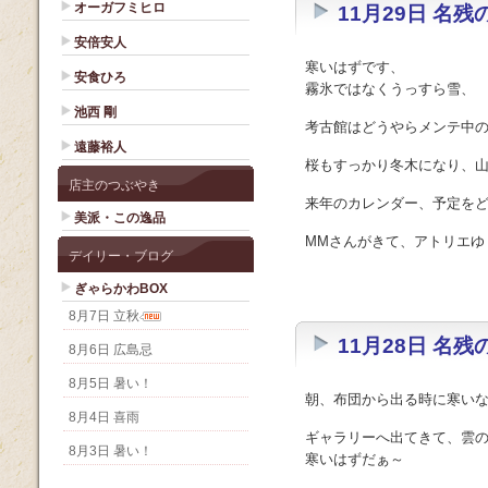
オーガフミヒロ
11月29日 名
安倍安人
寒いはずです、
安食ひろ
霧氷ではなくうっすら雪、
池西 剛
考古館はどうやらメンテ中
遠藤裕人
桜もすっかり冬木になり、
店主のつぶやき
来年のカレンダー、予定を
美派・この逸品
MMさんがきて、アトリエゆ 
デイリー・ブログ
ぎゃらかわBOX
8月7日 立秋
11月28日 名
8月6日 広島忌
8月5日 暑い！
朝、布団から出る時に寒い
8月4日 喜雨
ギャラリーへ出てきて、雲
8月3日 暑い！
寒いはずだぁ～