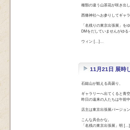
種類の違う山茶花が咲き出
西條神社へお参りしてギャ
「名残りの東京出張展」を
DMをだしていませんがゆる
ウィン […]…
11月21日 展時
石鎚山が観える高曇り、
ギャラリーへ出てくると青
昨日の遠来の人たちは午前
店主は東京出張展バージョ
こんな具合かな。
「名残の東京出張展」明 […