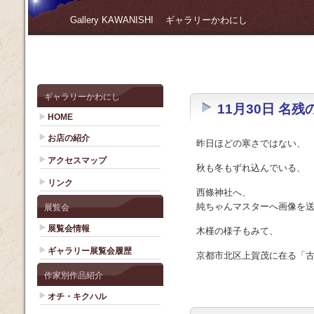
Gallery KAWANISHI ギャラリーかわにし
ギャラリーかわにし
11月30日 名
HOME
お店の紹介
昨日ほどの寒さではない、
アクセスマップ
秋も冬もずれ込んでいる、
リンク
西條神社へ、
純ちゃんマスターへ画像を
展覧会
展覧会情報
木槿の様子もみて、
ギャラリー展覧会履歴
京都市北区上賀茂に在る「古
作家別作品紹介
オチ・キクハル