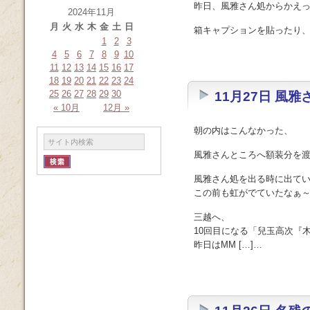
昨日、風雅さん処からかえ
2024年11月
月
火
水
木
金
土
日
箱キャプションを貼ったり、納
1
2
3
4
5
6
7
8
9
10
11
12
13
14
15
16
17
18
19
20
21
22
23
24
25
26
27
28
29
30
11月27日 風
« 10月
12月 »
朝の内はこんなかった、
風雅さんところへ額装分を
風雅さん処を出る時に出て
この前も虹がでていたなぁ
三越へ、
10回目になる「兒玉高次『
昨日はMM […]…