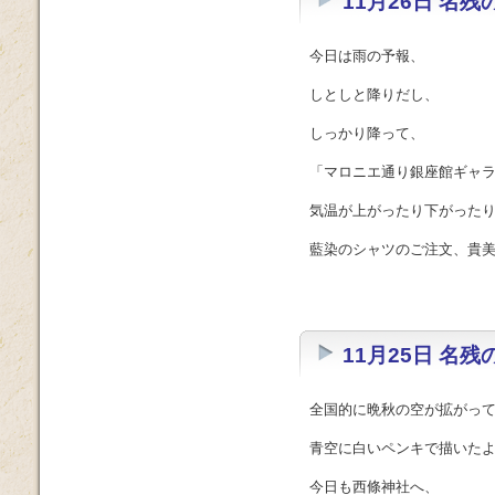
11月26日 名
今日は雨の予報、
しとしと降りだし、
しっかり降って、
「マロニエ通り銀座館ギャ
気温が上がったり下がった
藍染のシャツのご注文、貴美恵
11月25日 名
全国的に晩秋の空が拡がっ
青空に白いペンキで描いた
今日も西條神社へ、