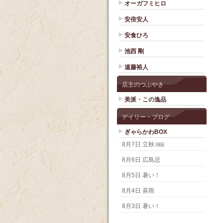
オーガフミヒロ
安倍安人
安食ひろ
池西 剛
遠藤裕人
店主のつぶやき
美派・この逸品
デイリー・ブログ
ぎゃらかわBOX
8月7日 立秋
8月6日 広島忌
8月5日 暑い！
8月4日 喜雨
8月3日 暑い！