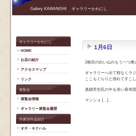
Gallery KAWANISHI ギャラリーかわにし
ギャラリーかわにし
1月6日
HOME
お店の紹介
2枚目の白い山のもう一つ奥
アクセスマップ
ギャラリーへ出て程なくラ
ここもぐらりと揺れてすこ
リンク
真鍋芳生氏の午を赤い座布
展覧会
展覧会情報
マンショ […]…
ギャラリー展覧会履歴
作家別作品紹介
オチ・キクハル