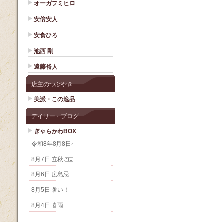
オーガフミヒロ
安倍安人
安食ひろ
池西 剛
遠藤裕人
店主のつぶやき
美派・この逸品
デイリー・ブログ
ぎゃらかわBOX
令和8年8月8日
8月7日 立秋
8月6日 広島忌
8月5日 暑い！
8月4日 喜雨