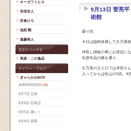
オーガフミヒロ
9月13日 菅亮平 
安倍安人
術館
安食ひろ
池西 剛
曇り空、
遠藤裕人
今日は臨時休廊して久万美
店主のつぶやき
仲良し姉妹の車にお世話にな
矢原作品の横を通り、
美派・この逸品
久万美の入り口では岸田さ
デイリー・ブログ
入ってからは松山のS氏、K氏
ぎゃらかわBOX
令和8年8月8日
8月7日 立秋
8月6日 広島忌
8月5日 暑い！
8月4日 喜雨