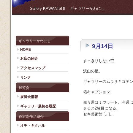
Gallery KAWANISHI ギャラリーかわにし
ギャラリーかわにし
9月14日
HOME
お店の紹介
すっきりしない空、
アクセスマップ
沢山の星、
リンク
ギャラリーのムラサキゴテ
展覧会
箱キャプション、
展覧会情報
先々週はミウラート、今週は
ギャラリー展覧会履歴
せると2枚目になる、
セキ美術館 […]…
作家別作品紹介
オチ・キクハル