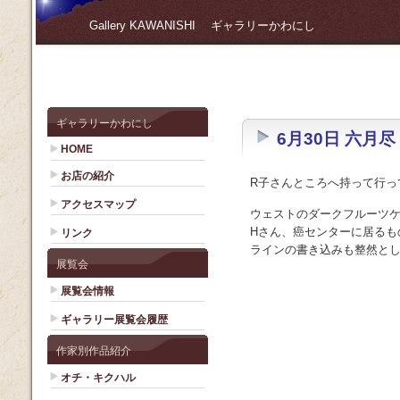
Gallery KAWANISHI ギャラリーかわにし
ギャラリーかわにし
6月30日 六月尽
HOME
お店の紹介
R子さんところへ持って行っ
アクセスマップ
ウェストのダークフルーツ
Hさん、癌センターに居るも
リンク
ラインの書き込みも整然として
展覧会
展覧会情報
ギャラリー展覧会履歴
作家別作品紹介
オチ・キクハル