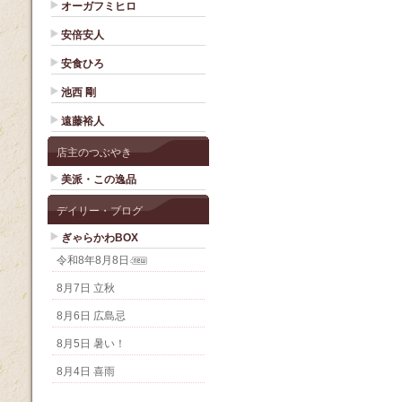
オーガフミヒロ
安倍安人
安食ひろ
池西 剛
遠藤裕人
店主のつぶやき
美派・この逸品
デイリー・ブログ
ぎゃらかわBOX
令和8年8月8日
8月7日 立秋
8月6日 広島忌
8月5日 暑い！
8月4日 喜雨