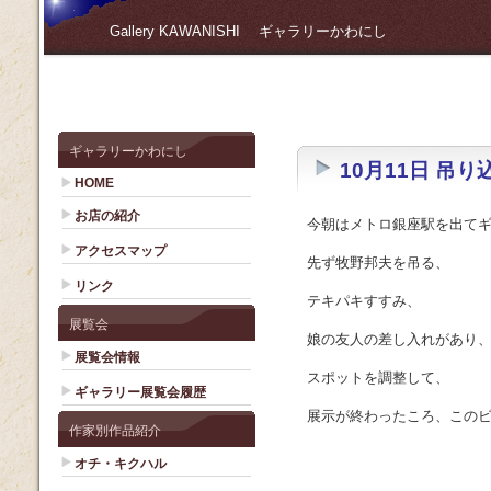
Gallery KAWANISHI ギャラリーかわにし
ギャラリーかわにし
10月11日 吊り
HOME
お店の紹介
今朝はメトロ銀座駅を出て
アクセスマップ
先ず牧野邦夫を吊る、
リンク
テキパキすすみ、
展覧会
娘の友人の差し入れがあり
展覧会情報
スポットを調整して、
ギャラリー展覧会履歴
展示が終わったころ、このビ
作家別作品紹介
オチ・キクハル