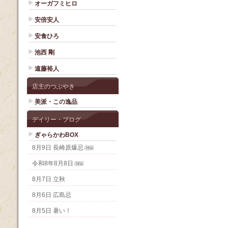
オーガフミヒロ
安倍安人
安食ひろ
池西 剛
遠藤裕人
店主のつぶやき
美派・この逸品
デイリー・ブログ
ぎゃらかわBOX
8月9日 長崎原爆忌
令和8年8月8日
8月7日 立秋
8月6日 広島忌
8月5日 暑い！