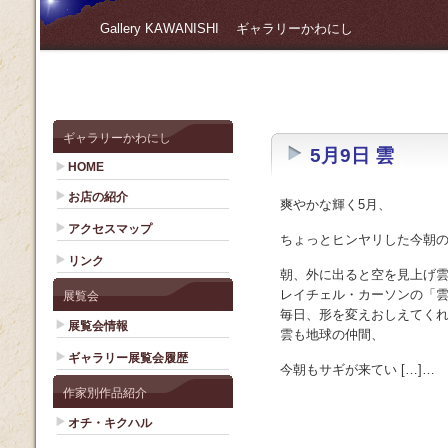
Gallery KAWANISHI ギャラリーかわにし
ギャラリーかわにし
5月9日 雲
HOME
お店の紹介
爽やかな輝く5月、
アクセスマップ
ちょっとヒンヤリした今朝
リンク
朝、外に出ると空を見上げ
レイチェル・カーソンの「
展覧会
毎日、形を変えおしえてく
展覧会情報
雲も地球の仲間、
ギャラリー展覧会履歴
今朝もサギが来てい […]…
作家別作品紹介
オチ・キクハル