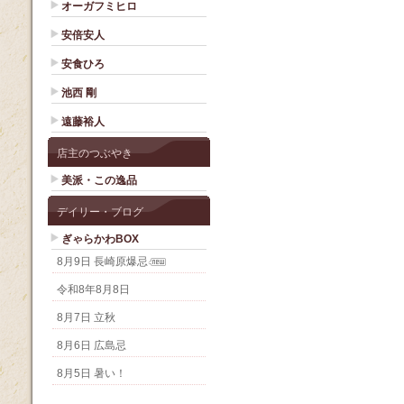
オーガフミヒロ
安倍安人
安食ひろ
池西 剛
遠藤裕人
店主のつぶやき
美派・この逸品
デイリー・ブログ
ぎゃらかわBOX
8月9日 長崎原爆忌
令和8年8月8日
8月7日 立秋
8月6日 広島忌
8月5日 暑い！