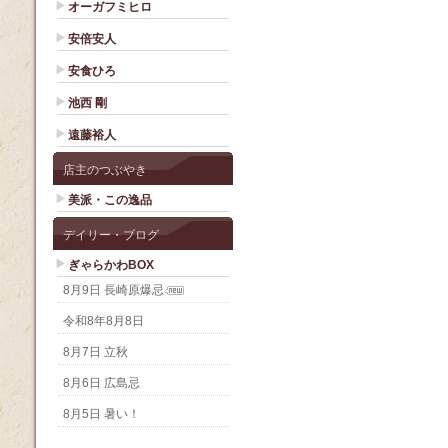
オーガフミヒロ
安倍安人
安食ひろ
池西 剛
遠藤裕人
店主のつぶやき
美派・この逸品
デイリー・ブログ
ぎゃらかわBOX
8月9日 長崎原爆忌
令和8年8月8日
8月7日 立秋
8月6日 広島忌
8月5日 暑い！