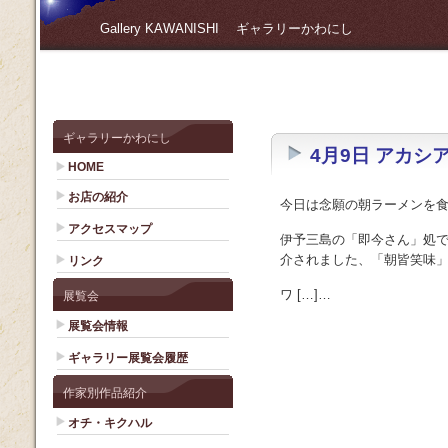
Gallery KAWANISHI ギャラリーかわにし
ギャラリーかわにし
4月9日 アカシ
HOME
お店の紹介
今日は念願の朝ラーメンを
アクセスマップ
伊予三島の「即今さん」処
介されました、「朝皆笑味
リンク
ワ […]…
展覧会
展覧会情報
ギャラリー展覧会履歴
作家別作品紹介
オチ・キクハル