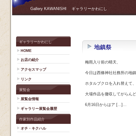
Gallery KAWANISHI ギャラリーかわにし
ギャラリーかわにし
地鎮祭
HOME
お店の紹介
梅雨入り前の晴天、
アクセスマップ
今日は西條神社社務所の地
リンク
ホタルブクロを入れ替えて
展覧会
大場作品を撤収してがらん
展覧会情報
6月16日からはア […]…
ギャラリー展覧会履歴
作家別作品紹介
オチ・キクハル