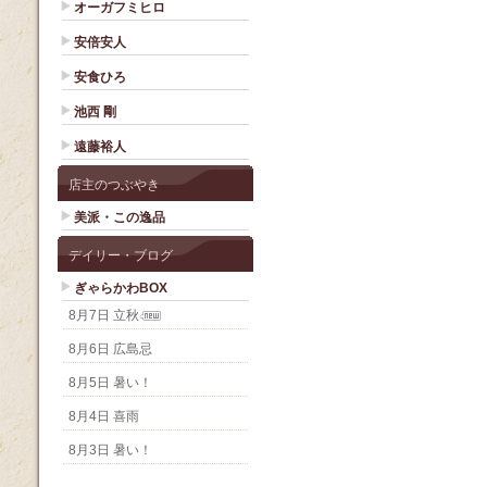
オーガフミヒロ
安倍安人
安食ひろ
池西 剛
遠藤裕人
店主のつぶやき
美派・この逸品
デイリー・ブログ
ぎゃらかわBOX
8月7日 立秋
8月6日 広島忌
8月5日 暑い！
8月4日 喜雨
8月3日 暑い！