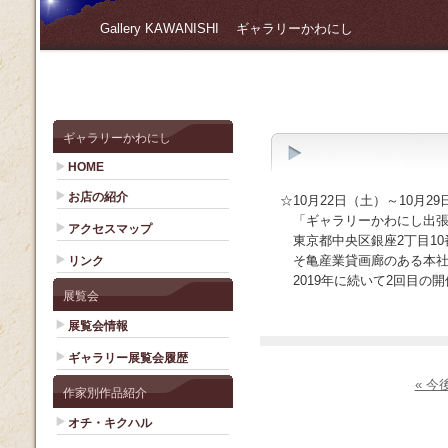
Gallery KAWANISHI ギャラリーかわにし
ギャラリーかわにし
HOME
お店の紹介
☆10月22日（土）～10月2
「ギャラリーかわにし出張
アクセスマップ
東京都中央区銀座2丁目10番
そ亀産業貸画廊のある本社
リンク
2019年に続いて2回目の開
展覧会
展覧会情報
ギャラリー展覧会履歴
« 
作家別作品紹介
オチ・キクハル