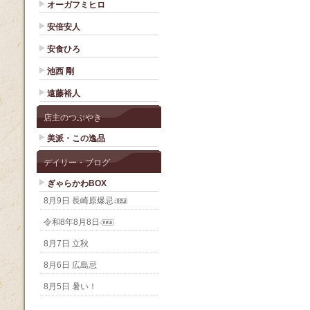
オーガフミヒロ
安倍安人
安食ひろ
池西 剛
遠藤裕人
店主のつぶやき
美派・この逸品
デイリー・ブログ
ぎゃらかわBOX
8月9日 長崎原爆忌
令和8年8月8日
8月7日 立秋
8月6日 広島忌
8月5日 暑い！