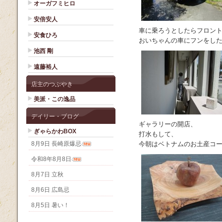
オーガフミヒロ
安倍安人
車に乗ろうとしたらフロン
安食ひろ
おいちゃんの車にフンをし
池西 剛
遠藤裕人
店主のつぶやき
美派・この逸品
デイリー・ブログ
ギャラリーの開店、
ぎゃらかわBOX
打水もして、
8月9日 長崎原爆忌
今朝はベトナムのお土産コ
令和8年8月8日
8月7日 立秋
8月6日 広島忌
8月5日 暑い！