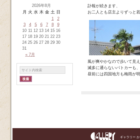
2026年8月
訃報が続きます、
月
火
水
木
金
土
日
お二人とも店主よりずっと
1
2
3
4
5
6
7
8
9
10
11
12
13
14
15
16
17
18
19
20
21
22
23
24
25
26
27
28
29
30
31
« 7月
風が爽やかなので歩いて見
滅多に通らないパトカーも
昼前には四国地方も梅雨が
ギャラリー 