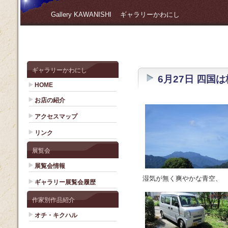
Gallery KAWANISHI ギャラリーかわにし
ギャラリーかわにし
6月27日 四国
HOME
お店の紹介
アクセスマップ
リンク
展覧会
展覧会情報
湿気が無く爽やかな青空、
ギャラリー展覧会履歴
作家別作品紹介
オチ・キクハル