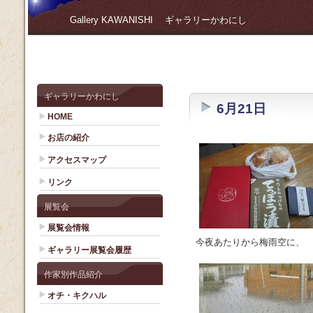
Gallery KAWANISHI ギャラリーかわにし
ギャラリーかわにし
6月21日
HOME
お店の紹介
アクセスマップ
リンク
展覧会
展覧会情報
今夜あたりから梅雨空に、
ギャラリー展覧会履歴
作家別作品紹介
オチ・キクハル