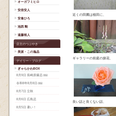
オーガフミヒロ
安倍安人
近くの田圃は植田に、
安食ひろ
池西 剛
遠藤裕人
店主のつぶやき
美派・この逸品
ギャラリーの前庭の捩花、
デイリー・ブログ
ぎゃらかわBOX
8月9日 長崎原爆忌
令和8年8月8日
8月7日 立秋
8月6日 広島忌
良い話と良くない話、
8月5日 暑い！