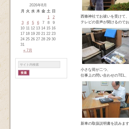
2026年8月
月
火
水
木
金
土
日
西條神社でお祓いを受けて
1
2
テレビの音声が聞けるので
3
4
5
6
7
8
9
10
11
12
13
14
15
16
17
18
19
20
21
22
23
24
25
26
27
28
29
30
31
« 7月
小さな荷が二つ、
仕事上の問い合わせのTEL、
新車の取扱説明書を読みま