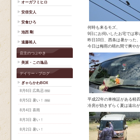
オーガフミヒロ
安倍安人
安食ひろ
何時も来るモズ、
池西 剛
9日にお伺いしたお宅では寒
昨日10日、西条は暑かった
遠藤裕人
今日は梅雨の晴れ間で爽や
店主のつぶやき
美派・この逸品
デイリー・ブログ
ぎゃらかわBOX
8月6日 広島忌
平成22年の車検証がある軽
8月5日 暑い！
冷房が効きずらく夏は遠出
8月4日 喜雨
8月3日 暑い！
8月2日 暑い！