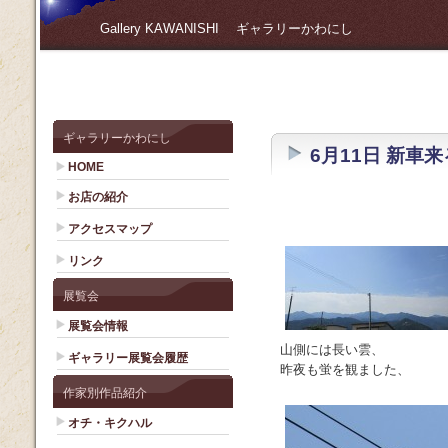
Gallery KAWANISHI ギャラリーかわにし
ギャラリーかわにし
6月11日 新車来
HOME
お店の紹介
アクセスマップ
リンク
展覧会
展覧会情報
山側には長い雲、
ギャラリー展覧会履歴
昨夜も蛍を観ました、
作家別作品紹介
オチ・キクハル