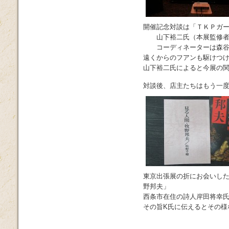
開催記念対談は「ＴＫＰガー
山下裕二氏（本展監修者・
コーディネーターは森谷
遠くからのフアンも駆けつ
山下裕二氏によると今展の
対談後、店主たちはもう一
東京出張展の折にお会いした
野邦夫」
西条市在住の詩人岸田将幸
その旨K氏に伝えるとその様