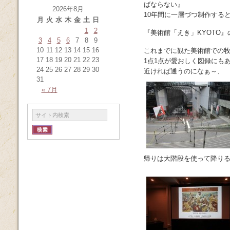
ばならない』
2026年8月
10年間に一層づつ制作する
月
火
水
木
金
土
日
1
2
『美術館「えき」KYOTO
3
4
5
6
7
8
9
10
11
12
13
14
15
16
これまでに観た美術館での
17
18
19
20
21
22
23
1点1点が愛おしく図録にも
24
25
26
27
28
29
30
近ければ通うのになぁ～、
31
« 7月
帰りは大階段を使って降り